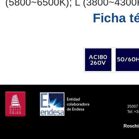
(5800~6500K); L (3800~4300
Ficha t
35007 
Tel: +
Roschi